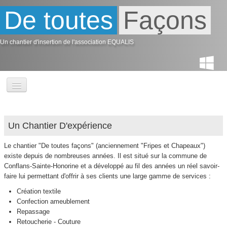
De toutes
Façons
Un chantier d'insertion de l'association EQUALIS
Accueil
"De toutes façons"
Un Chantier D'expérience
Nos tarifs
Le chantier "De toutes façons" (anciennement "Fripes et Chapeaux")
existe depuis de nombreuses années. Il est situé sur la commune de
Infos pratiques
Conflans-Sainte-Honorine et a développé au fil des années un réel savoir-
faire lui permettant d'offrir à ses clients une large gamme de services :
L'association EQUALIS
Création textile
Confection ameublement
Album photo
Repassage
Retoucherie - Couture
Nos partenaires