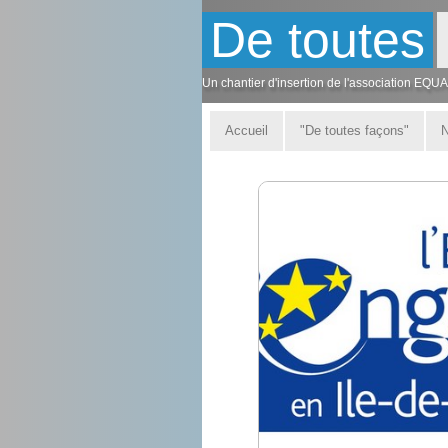
De toutes
Un chantier d'insertion de l'association EQU
Accueil
"De toutes façons"
N